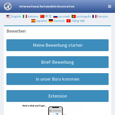
International Automobile Association
English
italiano
中文
русский
português
français
español
Deutsch
Tiếng Việt
Bewerben
Meine Bewerbung starten
Brief-Bewerbung
In unser Büro kommen
Extension