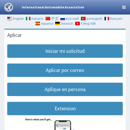
International Automobile Association
English
italiano
中文
русский
português
français
español
Deutsch
Tiếng Việt
Aplicar
Iniciar mi solicitud
Aplicar por correo
Aplíque en persona
Extension