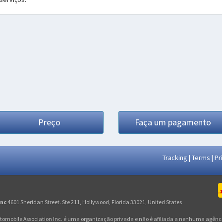
Preço
Faça um pagamento
Tracking
|
Terms
|
Pr
Inc
4601 Sheridan Street. Ste 211, Hollywood, Florida 33021, United States
utomobile Association Inc. é uma organização privada e não é afiliada a nenhuma agê