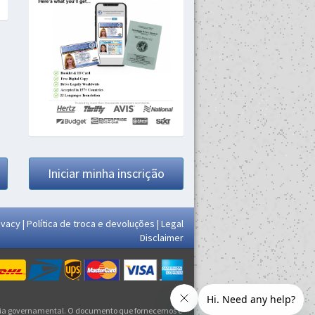
Iniciar minha inscrição
ivacy
|
Política de troca e devoluções
|
Legal
Disclaimer
ncia governamental. O documento que fornecemos é