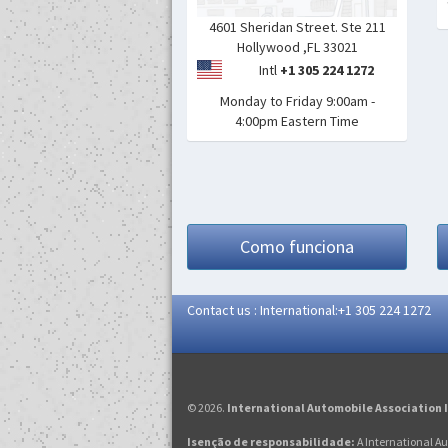
4601 Sheridan Street. Ste 211
Hollywood ,FL 33021
Intl
+1 305 224 1272
Monday to Friday 9:00am -
4:00pm Eastern Time
Como funciona
Contact us : International:+1 305 224 1272
© 2026.
International Automobile Association 
Isenção de responsabilidade:
A International A