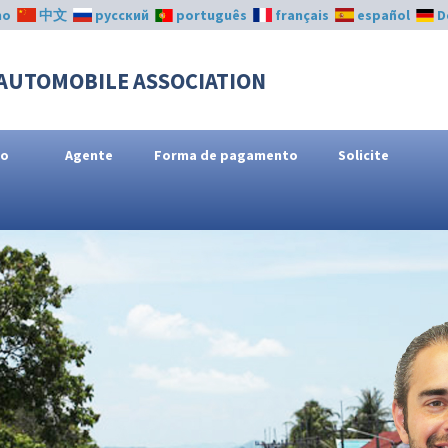
no
中文
русский
português
français
español
D
AUTOMOBILE ASSOCIATION
ço
Agente
Forma de pagamento
Solicite