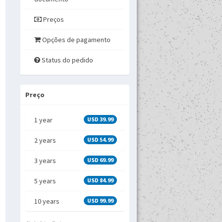
Preços
Opções de pagamento
Status do pedido
Preço
1 year
USD 39.99
2 years
USD 54.99
3 years
USD 69.99
5 years
USD 84.99
10 years
USD 99.99