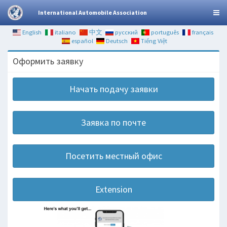
International Automobile Association
English
italiano
中文
русский
português
français
español
Deutsch
Tiếng Việt
Оформить заявку
Начать подачу заявки
Заявка по почте
Посетить местный офис
Extension