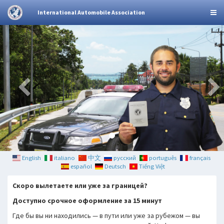
International Automobile Association
English
italiano
中文
русский
português
français
español
Deutsch
Tiếng Việt
Скоро вылетаете или уже за границей?
Доступно срочное оформление за 15 минут
Где бы вы ни находились — в пути или уже за рубежом — вы