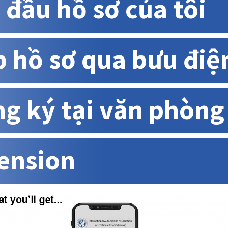
 đầu hồ sơ của tôi
 hồ sơ qua bưu điệ
g ký tại văn phòng
ension