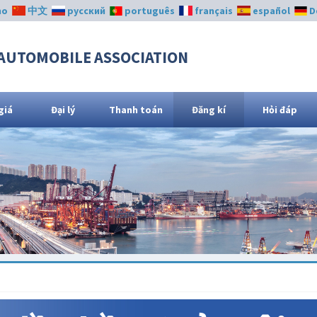
no
中文
русский
português
français
español
D
AUTOMOBILE ASSOCIATION
giá
Đại lý
Thanh toán
Đăng kí
Hỏi đáp