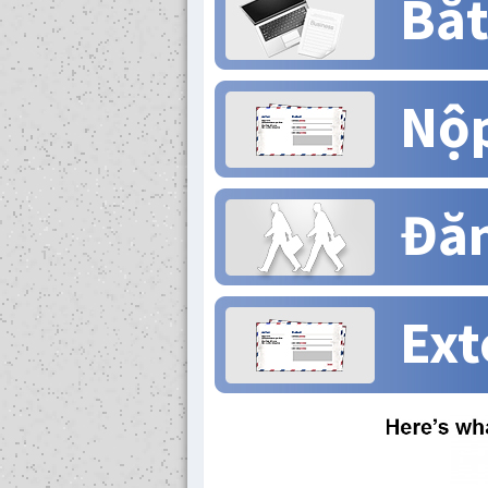
Bắt
Nộp
Đăn
Ext