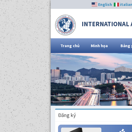
English
italia
INTERNATIONAL 
Trang chủ
Minh họa
Bảng 
Đăng ký