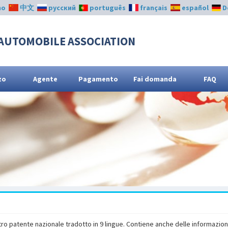
no
中文
русский
português
français
español
D
AUTOMOBILE ASSOCIATION
zo
Agente
Pagamento
Fai domanda
FAQ
stro patente nazionale tradotto in 9 lingue. Contiene anche delle informazioni