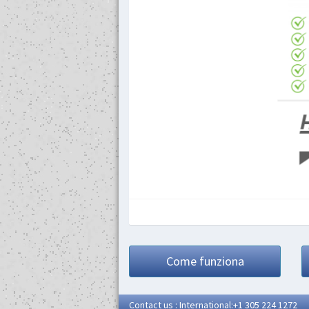
Come funziona
Contact us : International:+1 305 224 1272