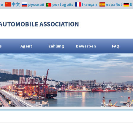
no
中文
русский
português
français
español
D
AUTOMOBILE ASSOCIATION
s
Agent
Zahlung
Bewerben
FAQ