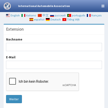
International Automobile Association
English
italiano
中文
русский
português
français
español
Deutsch
Tiếng Việt
Extension
Nachname
E-Mail
Weiter