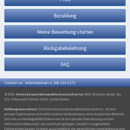
Bezahlung
Meine Bewerbung starten
Rückgabebelehrung
FAQ
Contact us : International:+1 305 224 1272
© 2026.
International Automobile Association Inc
4601 Sheridan Street. Ste
211, Hollywood, Florida 33021, United States
Haftungsausschluss:
Die International Automobile Association Inc. ist eine
private Organisation und steht in keiner Verbindung zu einer staatlichen Behörde.
Das von uns bereitgestellte Dokument ist eine private Übersetzung und ein
Informationsdokument, das auf einem gültigen, staatlich ausgestellten
Führerschein basiert. Es dient ausschließlich der sprachlichen Unterstützung und