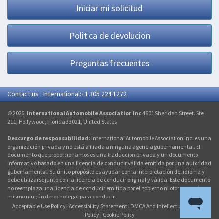
Iniciar mi solicitud
Politica de devolucion
Preguntas frecuentes
Contact us : International:+1 305 224 1272
© 2026.
International Automobile Association Inc
4601 Sheridan Street. Ste
211, Hollywood, Florida 33021, United States
Descargo de responsabilidad:
International Automobile Association Inc. es una
organización privada y no está afiliada a ninguna agencia gubernamental. El
documento que proporcionamos es una traducción privada y un documento
informativo basado en una licencia de conducir válida emitida por una autoridad
gubernamental. Su único propósito es ayudar con la interpretación del idioma y
debe utilizarse junto con la licencia de conducir original y válida. Este documento
no reemplaza una licencia de conducir emitida por el gobierno ni otorga por sí
mismo ningún derecho legal para conducir.
Acceptable Use Policy
|
Accessibility Statement
|
DMCA And Intellectual Property
Policy
|
Cookie Policy