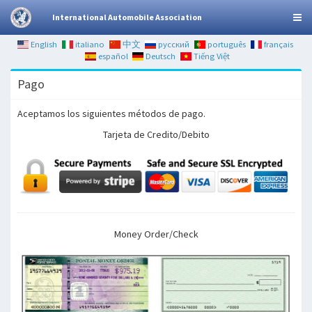
International Automobile Association
English
italiano
中文
русский
português
français
español
Deutsch
Tiếng Việt
Pago
Aceptamos los siguientes métodos de pago.
Tarjeta de Credito/Debito
Money Order/Check