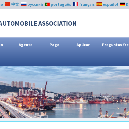
no
中文
русский
português
français
español
D
AUTOMOBILE ASSOCIATION
io
Agente
Pago
Aplicar
Preguntas fr