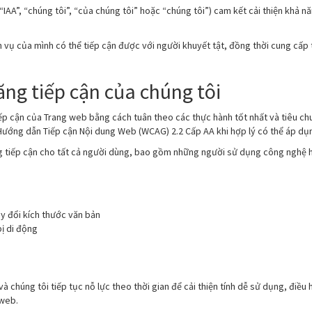
“IAA”, “chúng tôi”, “của chúng tôi” hoặc “chúng tôi”) cam kết cải thiện khả n
 vụ của mình có thể tiếp cận được với người khuyết tật, đồng thời cung cấp 
ăng tiếp cận của chúng tôi
tiếp cận của Trang web bằng cách tuân theo các thực hành tốt nhất và tiêu c
Hướng dẫn Tiếp cận Nội dung Web (WCAG) 2.2 Cấp AA khi hợp lý có thể áp dụ
ăng tiếp cận cho tất cả người dùng, bao gồm những người sử dụng công nghệ h
y đổi kích thước văn bản
bị di động
 và chúng tôi tiếp tục nỗ lực theo thời gian để cải thiện tính dễ sử dụng, đi
 web.