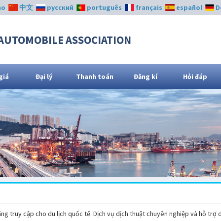
no
中文
русский
português
français
español
D
AUTOMOBILE ASSOCIATION
giá
Đại lý
Thanh toán
Đăng kí
Hỏi đáp
g truy cập cho du lịch quốc tế. Dịch vụ dịch thuật chuyên nghiệp và hỗ trợ du