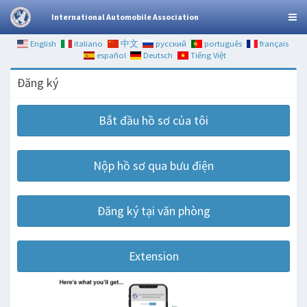
International Automobile Association
English
italiano
中文
русский
português
français
español
Deutsch
Tiếng Việt
Đăng ký
Bắt đầu hồ sơ của tôi
Nộp hồ sơ qua bưu điện
Đăng ký tại văn phòng
Extension