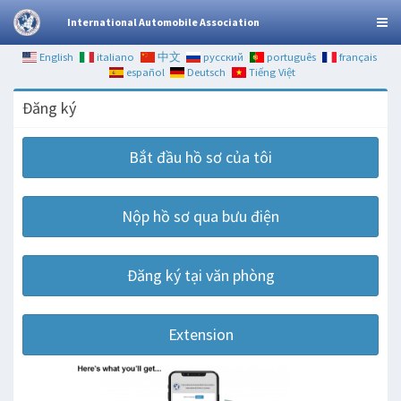
International Automobile Association
English
italiano
中文
русский
português
français
español
Deutsch
Tiếng Việt
Đăng ký
Bắt đầu hồ sơ của tôi
Nộp hồ sơ qua bưu điện
Đăng ký tại văn phòng
Extension