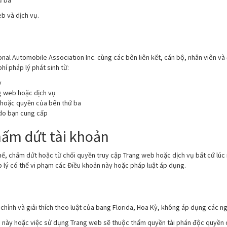
ứ ba
eb và dịch vụ.
al Automobile Association Inc. cùng các bên liên kết, cán bộ, nhân viên và đạ
phí pháp lý phát sinh từ:
y
g web hoặc dịch vụ
 hoặc quyền của bên thứ ba
 do bạn cung cấp
hấm dứt tài khoản
ế, chấm dứt hoặc từ chối quyền truy cập Trang web hoặc dịch vụ bất cứ lúc 
p lý có thể vi phạm các Điều khoản này hoặc pháp luật áp dụng.
chỉnh và giải thích theo luật của bang Florida, Hoa Kỳ, không áp dụng các n
n này hoặc việc sử dụng Trang web sẽ thuộc thẩm quyền tài phán độc quyền củ