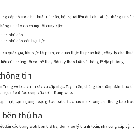
ng cấp hỗ trợ dịch thuật tư nhân, hỗ trợ tài liệu du lịch, tài liệu thông tin và
u thông tin nào do chúng tôi cung cấp:
 chính phủ cấp
chính phủ cấp còn hiệu lực
 cả quốc gia, khu vực tài phán, cơ quan thực thi pháp luật, công ty cho thu
liệu của chúng tôi có thể thay đổi tùy theo luật và thông lệ địa phương.
thông tin
n Trang web là chính xác và cập nhật. Tuy nhiên, chúng tôi không đảm bảo tín
ài liệu nào được cung cấp trên Trang web.
cập nhật, tạm ngưng hoặc gỡ bỏ bất cứ lúc nào mà không cần thông báo trướ
t bên thứ ba
kết đến các trang web bên thứ ba, đơn vị xử lý thanh toán, nhà cung cấp vận