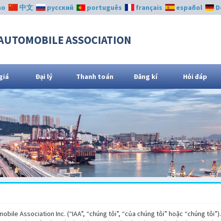
no
中文
русский
português
français
español
D
AUTOMOBILE ASSOCIATION
giá
Đại lý
Thanh toán
Đăng kí
Hỏi đáp
bile Association Inc. (“IAA”, “chúng tôi”, “của chúng tôi” hoặc “chúng tôi”)