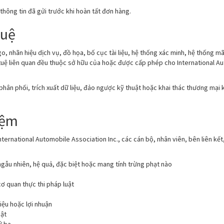
thông tin đã gửi trước khi hoàn tất đơn hàng.
tuệ
o, nhãn hiệu dịch vụ, đồ họa, bố cục tài liệu, hệ thống xác minh, hệ thống mã
tuệ liên quan đều thuộc sở hữu của hoặc được cấp phép cho International Aut
 phân phối, trích xuất dữ liệu, đảo ngược kỹ thuật hoặc khai thác thương mại
iệm
ternational Automobile Association Inc., các cán bộ, nhân viên, bên liên kết,
p, ngẫu nhiên, hệ quả, đặc biệt hoặc mang tính trừng phạt nào
ơ quan thực thi pháp luật
iệu hoặc lợi nhuận
uật