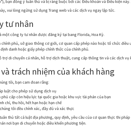
), bạn đồng ý tuân thủ và bị ràng buộc bởi các Điều khoản và Điều kiện này.
ày, vui lòng ngừng sử dụng Trang web và các dịch vụ ngay lập tức.
ty tư nhân
là một công ty tư nhân được đăng ký tại bang Florida, Hoa Kỳ.
an chính phủ, sở giao thông cơ giới, cơ quan cấp phép nào hoặc tổ chức điều
ẻ định danh hoặc giấy phép chính thức của chính phủ.
 trợ di chuyển cá nhân, hỗ trợ dịch thuật, cung cấp thông tin và các dịch vụ 
g và trách nhiệm của khách hàng
húng tôi, bạn cam đoan rằng:
háp luật cho phép sử dụng dịch vụ
h phủ cấp còn hiệu lực tại quốc gia hoặc khu vực tài phán của bạn
nh chỉ, thu hồi, hết hạn hoặc hạn chế
o chúng tôi đều chính xác, đầy đủ và xác thực
tuân thủ tất cả luật địa phương, quy định, yêu cầu của cơ quan thực thi pháp 
phán nơi bạn di chuyển hoặc điều khiển phương tiện.