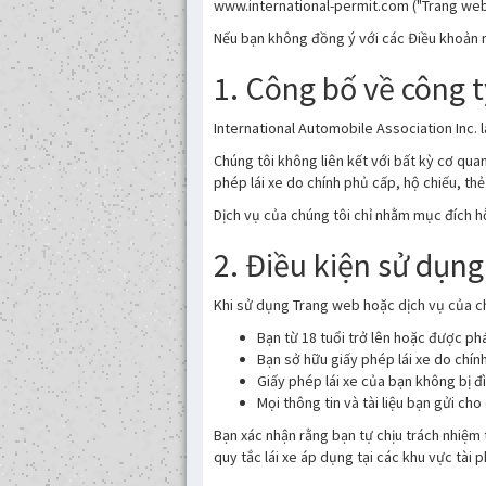
www.international-permit.com ("Trang web"
Nếu bạn không đồng ý với các Điều khoản n
1. Công bố về công 
International Automobile Association Inc. 
Chúng tôi không liên kết với bất kỳ cơ qu
phép lái xe do chính phủ cấp, hộ chiếu, th
Dịch vụ của chúng tôi chỉ nhằm mục đích hỗ
2. Điều kiện sử dụn
Khi sử dụng Trang web hoặc dịch vụ của c
Bạn từ 18 tuổi trở lên hoặc được p
Bạn sở hữu giấy phép lái xe do chín
Giấy phép lái xe của bạn không bị đì
Mọi thông tin và tài liệu bạn gửi ch
Bạn xác nhận rằng bạn tự chịu trách nhiệm 
quy tắc lái xe áp dụng tại các khu vực tài 