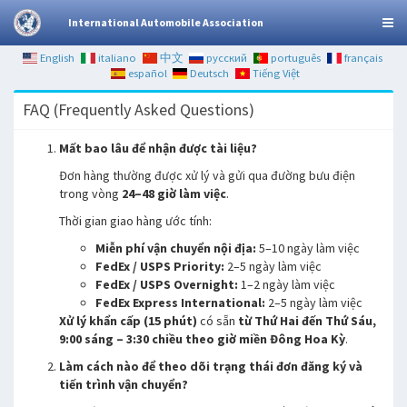
International Automobile Association
English
italiano
中文
русский
português
français
español
Deutsch
Tiếng Việt
FAQ (Frequently Asked Questions)
Mất bao lâu để nhận được tài liệu?
Đơn hàng thường được xử lý và gửi qua đường bưu điện
trong vòng
24–48 giờ làm việc
.
Thời gian giao hàng ước tính:
Miễn phí vận chuyển nội địa:
5–10 ngày làm việc
FedEx / USPS Priority:
2–5 ngày làm việc
FedEx / USPS Overnight:
1–2 ngày làm việc
FedEx Express International:
2–5 ngày làm việc
Xử lý khẩn cấp (15 phút)
có sẵn
từ Thứ Hai đến Thứ Sáu,
9:00 sáng – 3:30 chiều theo giờ miền Đông Hoa Kỳ
.
Làm cách nào để theo dõi trạng thái đơn đăng ký và
tiến trình vận chuyển?