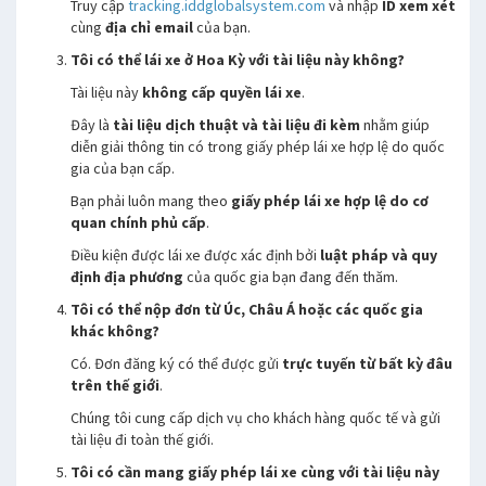
Truy cập
tracking.iddglobalsystem.com
và nhập
ID xem xét
cùng
địa chỉ email
của bạn.
Tôi có thể lái xe ở Hoa Kỳ với tài liệu này không?
Tài liệu này
không cấp quyền lái xe
.
Đây là
tài liệu dịch thuật và tài liệu đi kèm
nhằm giúp
diễn giải thông tin có trong giấy phép lái xe hợp lệ do quốc
gia của bạn cấp.
Bạn phải luôn mang theo
giấy phép lái xe hợp lệ do cơ
quan chính phủ cấp
.
Điều kiện được lái xe được xác định bởi
luật pháp và quy
định địa phương
của quốc gia bạn đang đến thăm.
Tôi có thể nộp đơn từ Úc, Châu Á hoặc các quốc gia
khác không?
Có. Đơn đăng ký có thể được gửi
trực tuyến từ bất kỳ đâu
trên thế giới
.
Chúng tôi cung cấp dịch vụ cho khách hàng quốc tế và gửi
tài liệu đi toàn thế giới.
Tôi có cần mang giấy phép lái xe cùng với tài liệu này