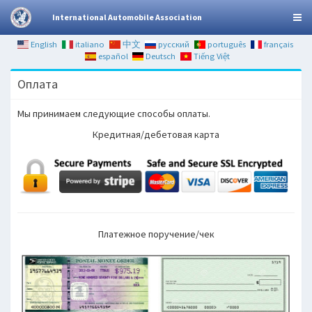
International Automobile Association
English
italiano
中文
русский
português
français
español
Deutsch
Tiếng Việt
Оплата
Мы принимаем следующие способы оплаты.
Кредитная/дебетовая карта
Платежное поручение/чек