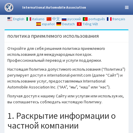
International Automobile Association
English
italiano
中文
русский
português
français
español
Deutsch
Tiếng Việt
политика приемлемого использования
Откройте для себя решения политика приемлемого
использования для международных поездок.
Профессиональный перевод и услуги поддержки.
Настоящая Политика допустимого использования (“Политика”)
регулирует доступ к international-permit.com (далее “Сайт”) и
использование услуг, предоставляемых International
Automobile Association Inc. (“IAA”, “мы”, “наш” или “нас”).
Получая доступ к нашему Сайту или услугам или используя их,
вы соглашаетесь соблюдать настоящую Политику.
1. Раскрытие информации о
частной компании