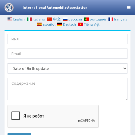
International Automobile Association
English
italiano
中文
русский
português
français
español
Deutsch
Tiếng Việt