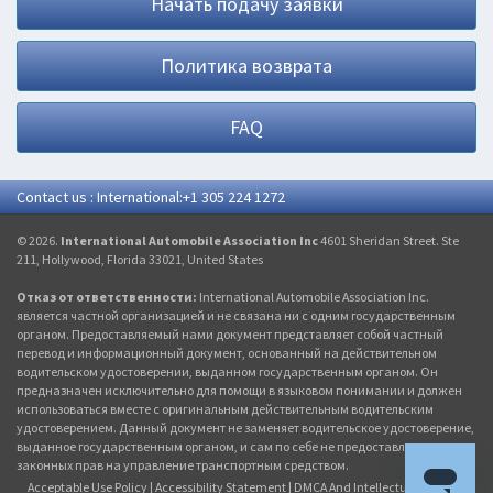
Начать подачу заявки
Политика возврата
FAQ
Contact us : International:+1 305 224 1272
© 2026.
International Automobile Association Inc
4601 Sheridan Street. Ste
211, Hollywood, Florida 33021, United States
Отказ от ответственности:
International Automobile Association Inc.
является частной организацией и не связана ни с одним государственным
органом. Предоставляемый нами документ представляет собой частный
перевод и информационный документ, основанный на действительном
водительском удостоверении, выданном государственным органом. Он
предназначен исключительно для помощи в языковом понимании и должен
использоваться вместе с оригинальным действительным водительским
удостоверением. Данный документ не заменяет водительское удостоверение,
выданное государственным органом, и сам по себе не предоставляет никаких
законных прав на управление транспортным средством.
Acceptable Use Policy
|
Accessibility Statement
|
DMCA And Intellectual Property