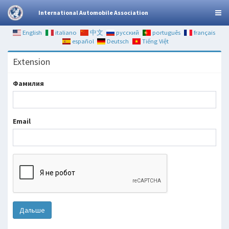
International Automobile Association
English
italiano
中文
русский
português
français
español
Deutsch
Tiếng Việt
Extension
Фамилия
Email
Дальше