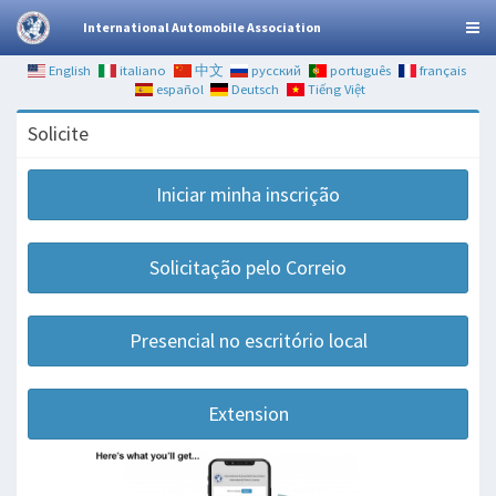
International Automobile Association
English
italiano
中文
русский
português
français
español
Deutsch
Tiếng Việt
Solicite
Iniciar minha inscrição
Solicitação pelo Correio
Presencial no escritório local
Extension