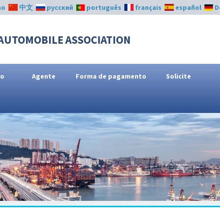
no
中文
русский
português
français
español
D
AUTOMOBILE ASSOCIATION
ço
Agente
Forma de pagamento
Solicite