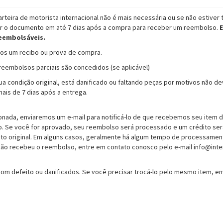
rteira de motorista internacional não é mais necessária ou se não estiver
ver o documento em até 7 dias após a compra para receber um reembolso.
E
reembolsáveis.
amos um recibo ou prova de compra.
eembolsos parciais são concedidos (se aplicável)
a condição original, está danificado ou faltando peças por motivos não de
ais de 7 dias após a entrega.
ionada, enviaremos um e-mail para notificá-lo de que recebemos seu item
o. Se você for aprovado, seu reembolso será processado e um crédito se
to original. Em alguns casos, geralmente há algum tempo de processamen
 não recebeu o reembolso, entre em contato conosco pelo e-mail info@inte
om defeito ou danificados. Se você precisar trocá-lo pelo mesmo item, env