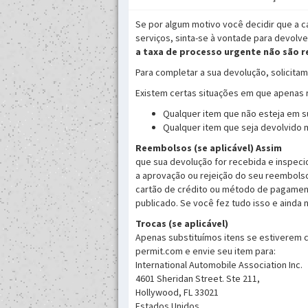
Se por algum motivo você decidir que a ca
serviços, sinta-se à vontade para devol
a taxa de processo urgente não são 
Para completar a sua devolução, solicit
Existem certas situações em que apenas r
Qualquer item que não esteja em su
Qualquer item que seja devolvido m
Reembolsos (se aplicável) Assim
que sua devolução for recebida e inspec
a aprovação ou rejeição do seu reembols
cartão de crédito ou método de pagamen
publicado. Se você fez tudo isso e ainda
Trocas (se aplicável)
Apenas substituímos itens se estiverem c
permit.com e envie seu item para:
International Automobile Association Inc.
4601 Sheridan Street. Ste 211,
Hollywood, FL 33021
Estados Unidos.