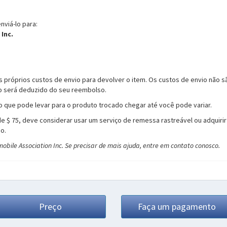
nviá-lo para:
 Inc.
s próprios custos de envio para devolver o item. Os custos de envio não 
ão será deduzido do seu reembolso.
ue pode levar para o produto trocado chegar até você pode variar.
e $ 75, deve considerar usar um serviço de remessa rastreável ou adquir
o.
obile Association Inc. Se precisar de mais ajuda, entre em contato conosco.
Preço
Faça um pagamento