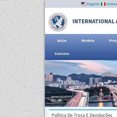
English
italia
INTERNATIONAL 
Início
Modelo
Pre
Contato
Política De Troca E Devoluções