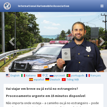
International Automobile Association
English
italiano
中文
русский
português
français
español
Deutsch
Tiếng Việt
Vai viajar em breve ou já está no estrangeiro?
Processamento urgente em 15 minutos disponível
Não importa onde esteja – a caminho ou já no estrangeiro – pode