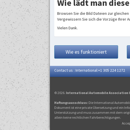
Wie lädt man diese
Browsen Sie die Bild Dateien zur gleichen
Vergewissern Sie sich die Vorzüge Ihrer 
Vielen Dank.
Wie es funktioniert
Contact us : International:+1 305 224 1272
© 2026.
International Automobile Association 
Haftungsausschluss:
Die International Automobile
Dokument ist eine private Übersetzung und ein Info
Unterstützung und muss zusammen mit dem original
allein keine rechtlichen Fahrberechtigungen.
Accep