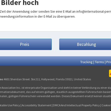
 Bilder hoch
 Zeit der Anwendung oder senden Sie eine E-Mail an info@international-perm
Anwendungsinformation in der E-Mail zu überqueren.
Preis
Bezahlung
Tracking
|
Terms
|
Pri
Inc
4601 Sheridan Street. Ste 211, Hollywood, Florida 33021, United States
 Association Inc. ist eine private Organisation und steht in keiner Verbindung zu einer st
rmationsdokument, das auf einem gültigen, staatlich ausgestellten Führerschein basiert
en, gültigen Führerschein verwendet werden. Dieses Dokument ersetzt keinen staatlich
table Use Policy
|
Accessibility Statement
|
DMCA And Intellectual Property Policy
|
Cookie 