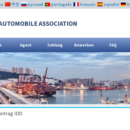
no
中文
русский
português
français
español
D
AUTOMOBILE ASSOCIATION
s
Agent
Zahlung
Bewerben
FAQ
Antrag IDD