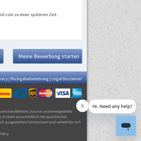
it.com zu einer späteren Zeit.
Meine Bewerbung starten
vacy
|
Rückgabebelehrung
|
Legal Disclaimer
aatlichen Behörde. Das von uns bereitgestellte
. Es dient ausschließlich der sprachlichen
 ausgestellten Führerschein und verleiht für sich
Policy