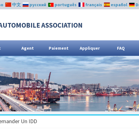
no
中文
русский
português
français
español
D
AUTOMOBILE ASSOCIATION
x
Agent
Paiement
Appliquer
FAQ
emander Un IDD