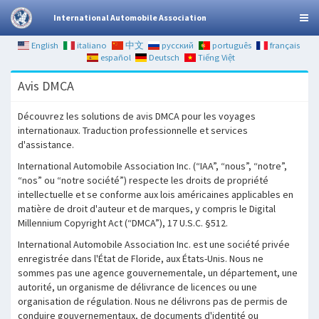
International Automobile Association
English
italiano
中文
русский
português
français
español
Deutsch
Tiếng Việt
Avis DMCA
Découvrez les solutions de avis DMCA pour les voyages
internationaux. Traduction professionnelle et services
d'assistance.
International Automobile Association Inc. (“IAA”, “nous”, “notre”,
“nos” ou “notre société”) respecte les droits de propriété
intellectuelle et se conforme aux lois américaines applicables en
matière de droit d'auteur et de marques, y compris le Digital
Millennium Copyright Act (“DMCA”), 17 U.S.C. §512.
International Automobile Association Inc. est une société privée
enregistrée dans l'État de Floride, aux États-Unis. Nous ne
sommes pas une agence gouvernementale, un département, une
autorité, un organisme de délivrance de licences ou une
organisation de régulation. Nous ne délivrons pas de permis de
conduire gouvernementaux, de documents d'identité ou