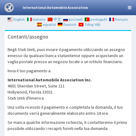
International Automobile Association
English
italiano
中文
русский
português
français
español
Deutsch
Tiếng Việt
Contanti/assegno
Negli Stati Uniti, puoi inviare il pagamento utilizzando un assegno
emesso da qualsiasi banca statunitense oppure acquistando un
vaglia postale presso un negozio locale o un istituto finanziario.
Invia il tuo pagamento a:
International Automobile Association Inc.
4601 Sheridan Street, Suite 211
Hollywood, Florida 33021
Stati Uniti d'America
Una volta ricevuto il pagamento e completata la domanda, il tuo
documento verrà generalmente elaborato entro 24 ore.
Se manca qualche informazione richiesta, ti contatteremo il prima
possibile utilizzando i recapiti forniti nella tua domanda.