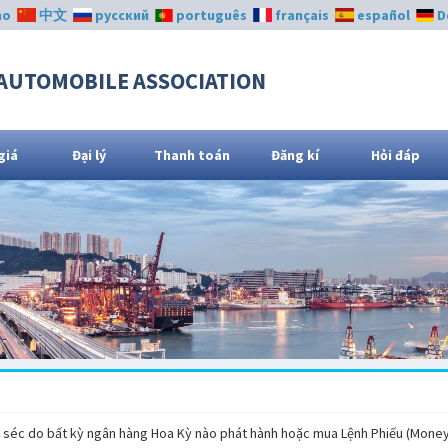
no
中文
русский
português
français
español
D
AUTOMOBILE ASSOCIATION
giá
Đại lý
Thanh toán
Đăng kí
Hỏi đáp
ng séc do bất kỳ ngân hàng Hoa Kỳ nào phát hành hoặc mua Lệnh Phiếu (Money