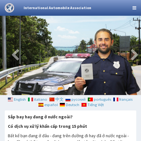
International Automobile Association
English
italiano
中文
русский
português
français
español
Deutsch
Tiếng Việt
Sắp bay hay đang ở nước ngoài?
Có dịch vụ xử lý khẩn cấp trong 15 phút
Bất kể bạn đang ở đâu - đang trên đường đi hay đã ở nước ngoài -