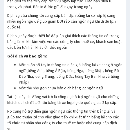
bạn đều có thể truy cập dịch vụ ngay lập tức. Giao bản điện tử
trong vài phút. Bản in được gửi đi ngay trong ngày.
Dịch vụ của chúng tôi cung cấp bản dịch bằng lái xe hợp lệ sang
nhiều ngôn ngữ để giúp giảm bớt rào cản ngôn ngữ khi đi du lịch
quốc tế.
Dịch vụ này được thiết kế để giúp giải thích các thông tin có trong
bằng lái xe khi làm việc với các công ty cho thuê xe, khách sạn hoặc
các bên tư nhân khác ở nước ngoài.
Gói dịch vụ bao gồm:
Một cuốn sổ tay in thông tin diễn giải bằng lái xe sang 9 ngôn
ngữ (tiếng Anh, tiếng Ả Rập, tiếng Nga, tiếng Nhật, tiếng Bồ
Đào Nha, tiếng Trung, tiếng Đức, tiếng Tây Ban Nha và tiếng
Pháp)
Một thẻ nhỏ gọn chứa bản dịch bằng 22 ngôn ngữ
Tài liệu này chỉ đóng vai trò là công cụ hỗ trợ ngôn ngữ cho những
khách du lịch đã sở hữu bằng lái xe hợp lệ do quốc gia sở tại cấp.
Nó cũng hỗ trợ diễn giải ngôn ngữ các thông tin trên bằng lái và
giúp tạo thuận lợi cho việc giao tiếp khi xuất trình bằng lái cho các
tổ chức tư nhân như công ty cho thuê xe hoặc nhà cung cấp dịch
vụ.