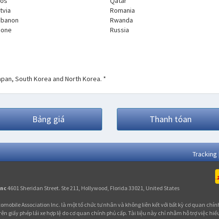
aos
Qatar
tvia
Romania
ebanon
Rwanda
eone
Russia
Japan, South Korea and North Korea. *
Bảng giá
Thanh tóan
Tracking
Inc
4601 Sheridan Street. Ste 211, Hollywood, Florida 33021, United States
omobile Association Inc. là một tổ chức tư nhân và không liên kết với bất kỳ cơ quan chính
rên giấy phép lái xe hợp lệ do cơ quan chính phủ cấp. Tài liệu này chỉ nhằm hỗ trợ việc hi