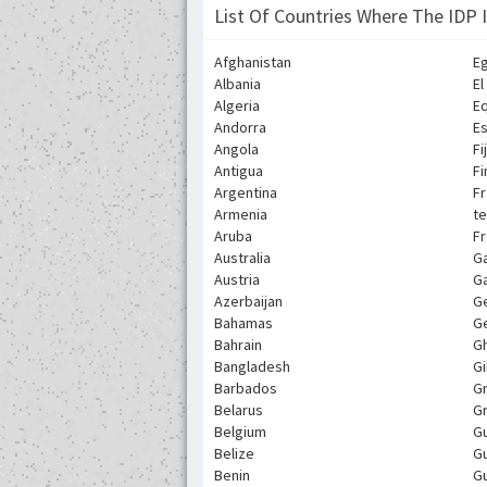
List Of Countries Where The IDP 
Afghanistan
E
Albania
El
Algeria
Eq
Andorra
Es
Angola
Fij
Antigua
Fi
Argentina
Fr
Armenia
te
Aruba
Fr
Australia
G
Austria
G
Azerbaijan
G
Bahamas
G
Bahrain
G
Bangladesh
Gi
Barbados
G
Belarus
G
Belgium
G
Belize
G
Benin
G