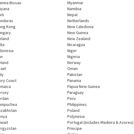
inea-Bissau
Myanmar
uyana
Namibia
iti
Nepal
onduras
Netherlands
ong Kong
New Caledonia
ungary
New Guinea
eland
New Zealand
dia
Nicaragua
donesia
Niger
an
Nigeria
eland
Norway
rael
Oman
aly
Pakistan
ory Coast
Panama
amaica
Papua New Guinea
ersey
Paraguay
ordan
Peru
ampuchea
Philippines
azakhstan
Poland
enya
Polynesia
uwait
Portugal (includes Madeira & Azores)
yrgyzstan
Principe