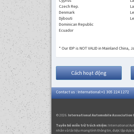
Cyprus
L
Czech Rep.
La
Denmark
L
Djibouti
L
Dominican Republic
Ecuador
* Our IDP is NOT VALID in Mainland China, 
Cách hoạt động
Contact us : International:+1 305 224 1272
© 2026.
International Automobile Association 
Tuyên bố miễn trừ trách nhiệm:
International Aut
nhân và tài liệu mang tính thông tin, được lập dựa t