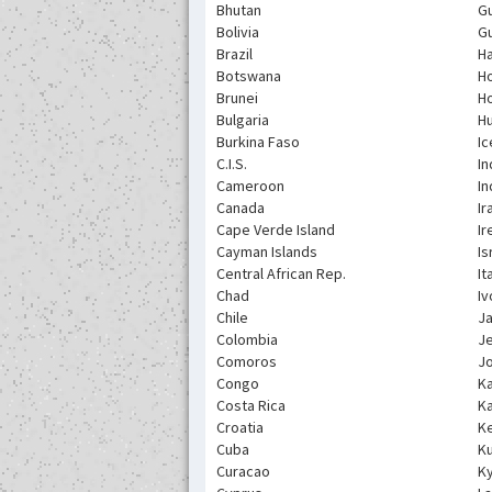
Bhutan
Gu
Bolivia
G
Brazil
Ha
Botswana
H
Brunei
H
Bulgaria
H
Burkina Faso
Ic
C.I.S.
In
Cameroon
In
Canada
Ir
Cape Verde Island
Ir
Cayman Islands
Is
Central African Rep.
It
Chad
Iv
Chile
J
Colombia
J
Comoros
J
Congo
K
Costa Rica
K
Croatia
K
Cuba
K
Curacao
K