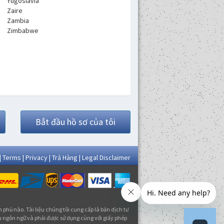
Yugoslavia
Zaire
Zambia
Zimbabwe
Bắt đầu hồ sơ của tôi
|
Terms
|
Privacy
|
Trả Hàng
|
Legal Disclaimer
 phủ nào. Tài liệu chúng tôi cung cấp là bản dịch tư
ểu ngôn ngữ và phải được sử dụng cùng với giấy phép