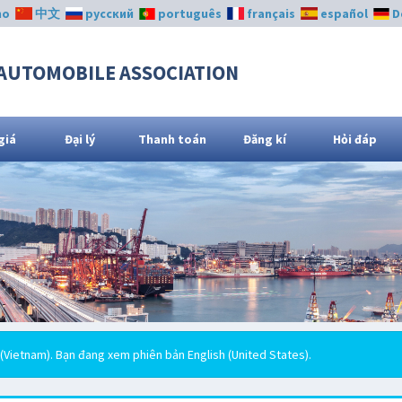
no
中文
русский
português
français
español
D
AUTOMOBILE ASSOCIATION
giá
Đại lý
Thanh toán
Đăng kí
Hỏi đáp
Vietnam). Bạn đang xem phiên bản English (United States).