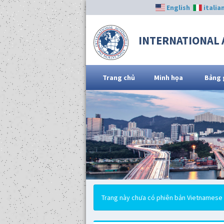
English
italia
INTERNATIONAL 
Trang chủ
Minh họa
Bảng 
Trang này chưa có phiên bản Vietnamese (