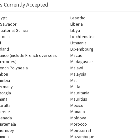
Is Currently Accepted
gypt
Lesotho
 Salvador
Liberia
uatorial Guinea
Libya
tonia
Liechtenstein
i
Lithuania
nland
Luxembourg
ance (include French overseas
Macao
rritories)
Madagascar
ench Polynesia
Malawi
abon
Malaysia
ambia
Mali
ermany
Malta
eorgia
Mauritania
hana
Mauritius
braltar
Mexico
reece
Monaco
renada
Moldova
uatemala
Morocco
uernsey
Montserrat
uinea
Mozambique