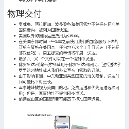
午9:00至下午3:30提供。
物理交付
夏威夷、阿拉斯加、波多黎各和美国领地不包括在标准美
国运费内，被列为国际快递。
美国以外的国际运送费用为$35.00。
在美国东部时间下午3:00之前使用我们的加急服务下达的
订单有资格在美国本土任何地方次个工作日送达（不包括
邮政信箱）。周五提交的申请将在周一送达。
最多六（6）个文件可以在一个信封中发送。
佛罗里达州销售税7%适用于佛罗里达州居民，包括送达佛
罗里达州地址或从我们办公室亲自领取的订单。
由于影响非洲、中东和亚洲某些国家的海关限制，送达时
间可能比平时更长。
军事地址被视为美国目的地。免费运送和优先运送选项可
用；但是，军事地址不提供隔夜运送。
偏远或山区的国际运费可能高于标准国际运费。