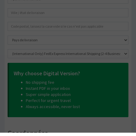
Why choose Digital Version?
No shipping fee
Instant PDF in your inbox
Super simple application
Perfect for urgent travel
Always accessible, never lost
Coordonnées