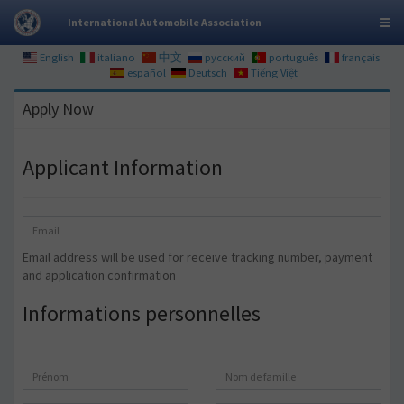
International Automobile Association
English
italiano
中文
русский
português
français
español
Deutsch
Tiếng Việt
Apply Now
Applicant Information
Email address will be used for receive tracking number, payment
and application confirmation
Informations personnelles