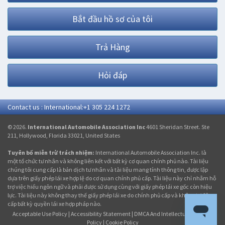
Bắt đầu hồ sơ của tôi
Trả Hàng
Hỏi đáp
Contact us : International:+1 305 224 1272
© 2026.
International Automobile Association Inc
4601 Sheridan Street. Ste
211, Hollywood, Florida 33021, United States
Tuyên bố miễn trừ trách nhiệm:
International Automobile Association Inc. là
một tổ chức tư nhân và không liên kết với bất kỳ cơ quan chính phủ nào. Tài liệu
chúng tôi cung cấp là bản dịch tư nhân và tài liệu mang tính thông tin, được lập
dựa trên giấy phép lái xe hợp lệ do cơ quan chính phủ cấp. Tài liệu này chỉ nhằm hỗ
trợ việc hiểu ngôn ngữ và phải được sử dụng cùng với giấy phép lái xe gốc còn hiệu
lực. Tài liệu này không thay thế giấy phép lái xe do chính phủ cấp và không tự động
cấp bất kỳ quyền lái xe hợp pháp nào.
Acceptable Use Policy
|
Accessibility Statement
|
DMCA And Intellectual Property
Policy
|
Cookie Policy