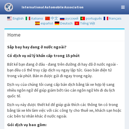
International Automobile Association
English
italiano
中文
русский
português
français
español
Deutsch
Tiếng Việt
Home
Sắp bay hay đang ở nước ngoài?
Có dịch vụ xử lý khẩn cấp trong 15 phút
Bất kể bạn đang ở đâu - đang trên đường đi hay đã ở nước ngoài -
bạn đều có thể truy cập dịch vụ ngay lập tức. Giao bản điện tử
trong vài phút. Bản in được gửi đi ngay trong ngày.
Dịch vụ của chúng tôi cung cấp bản dịch bằng lái xe hợp lệ sang
nhiều ngôn ngữ để giúp giảm bớt rào cản ngôn ngữ khi đi du lịch
quốc tế.
Dịch vụ này được thiết kế để giúp giải thích các thông tin có trong
bằng lái xe khi làm việc với các công ty cho thuê xe, khách sạn hoặc
các bên tư nhân khác ở nước ngoài.
Gói dịch vụ bao gồm: