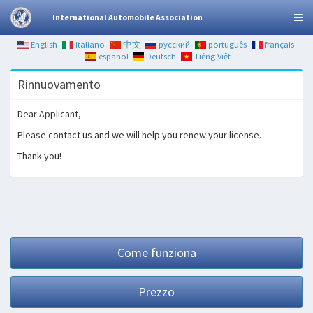
International Automobile Association
English
italiano
中文
русский
português
français
español
Deutsch
Tiếng Việt
Rinnuovamento
Dear Applicant,
Please contact us and we will help you renew your license.
Thank you!
Come funziona
Prezzo