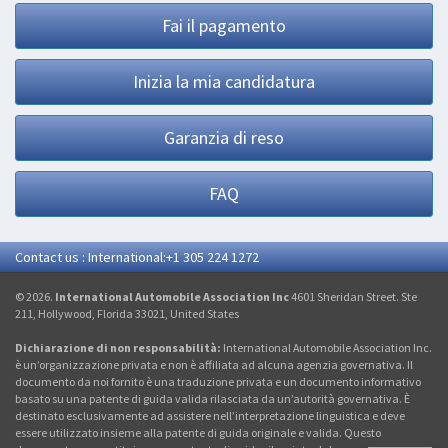
Fai il pagamento
Inizia la mia candidatura
Garanzia di reso
FAQ
Contact us : International:+1 305 224 1272
© 2026.
International Automobile Association Inc
4601 Sheridan Street. Ste
211, Hollywood, Florida 33021, United States
Dichiarazione di non responsabilità:
International Automobile Association Inc.
è un’organizzazione privata e non è affiliata ad alcuna agenzia governativa. Il
documento da noi fornito è una traduzione privata e un documento informativo
basato su una patente di guida valida rilasciata da un’autorità governativa. È
destinato esclusivamente ad assistere nell’interpretazione linguistica e deve
essere utilizzato insieme alla patente di guida originale e valida. Questo