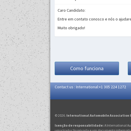
Caro Candidato:
Entre em contato conosco e nós o ajudare
Muito obrigado!
Como funciona
Contact us : International:+1 305 224 1272
© 2026.
International Automobile Association 
Isenção de responsabilidade:
A International A
uma tradução privada e um documento informativo