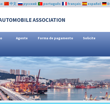
no
中文
русский
português
français
español
D
AUTOMOBILE ASSOCIATION
ço
Agente
Forma de pagamento
Solicite