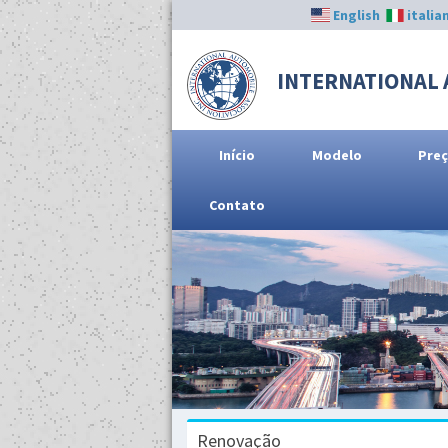
English
italia
INTERNATIONAL 
Início
Modelo
Pre
Contato
Renovação