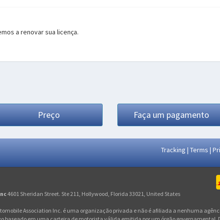
mos a renovar sua licença.
Preço
Faça um pagamento
Tracking
|
Terms
|
Pr
Inc
4601 Sheridan Street. Ste 211, Hollywood, Florida 33021, United States
utomobile Association Inc. é uma organização privada e não é afiliada a nenhuma agê
 baseado em uma carteira de motorista válida emitida por um órgão governamental. De