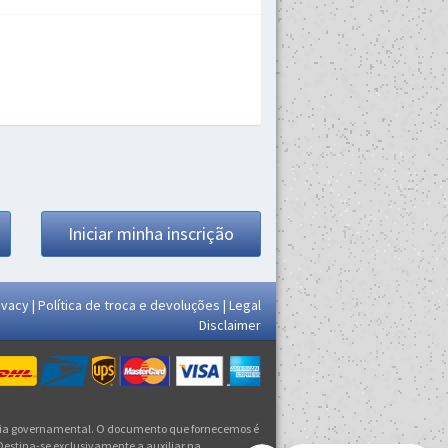
Iniciar minha inscrição
ivacy
|
Política de troca e devoluções
|
Legal
Disclaimer
ncia governamental. O documento que fornecemos é
stina-se exclusivamente a auxiliar na