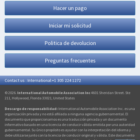
Hacer un pago
Iniciar mi solicitud
Politica de devolucion
Preguntas frecuentes
Contact us : International:+1 305 224 1272
© 2026.
International Automobile Association Inc
4601 Sheridan Street. Ste
211, Hollywood, Florida 33021, United States
Descargo de responsabilidad:
International Automobile Association Inc. es una
organización privada y no está afiliada a ninguna agencia gubernamental. El
documento que proporcionamos es una traducción privada y un documento
informativo basado en una licencia de conducir válida emitida por una autoridad
gubernamental. Su único propósito es ayudar con la interpretación del idioma y
debe utilizarse junto con la licencia de conducir original y válida. Este documento