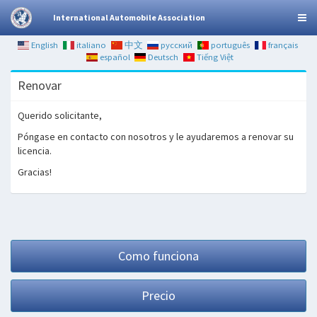
International Automobile Association
English
italiano
中文
русский
português
français
español
Deutsch
Tiếng Việt
Renovar
Querido solicitante,
Póngase en contacto con nosotros y le ayudaremos a renovar su
licencia.
Gracias!
Como funciona
Precio