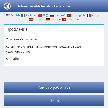
International Automobile Association
English
italiano
中文
русский
português
français
español
Deutsch
Tiếng Việt
Продление
Уважаемый заявитель.
Свяжитесь с нами – и мы поможем продлить ваше
удостоверение
Спасибо!
Как это работает
Цена