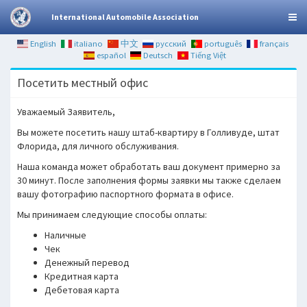
International Automobile Association
English
italiano
中文
русский
português
français
español
Deutsch
Tiếng Việt
Посетить местный офис
Уважаемый Заявитель,
Вы можете посетить нашу штаб-квартиру в Голливуде, штат
Флорида, для личного обслуживания.
Наша команда может обработать ваш документ примерно за
30 минут. После заполнения формы заявки мы также сделаем
вашу фотографию паспортного формата в офисе.
Мы принимаем следующие способы оплаты:
Наличные
Чек
Денежный перевод
Кредитная карта
Дебетовая карта